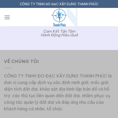
Bỏ
CÔNG TY TNHH ĐO ĐẠC XÂY DỰNG THANH PHÚC
qua
nội
dung
Cam Kết Tận Tâm
Hành Động Hiệu Quả
VỀ CHÚNG TÔI
CÔNG TY TNHH ĐO ĐẠC XÂY DỰNG THANH PHÚC là
đơn vị cung cấp dịch vụ xác định ranh giới, mốc giới,
diện tích đất đai, khảo sát địa hình lập bản đồ và hỗ
trợ các thủ tục liên quan đến đất đai, nhằm phục vụ
công tác quản lý đất đai và đáp ứng nhu cầu của
khách hàng cá nhân, tổ chức.