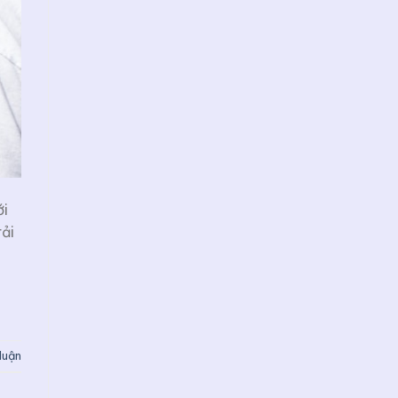
ới
ải
 luận