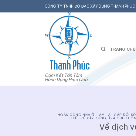
Bỏ
CÔNG TY TNHH ĐO ĐẠC XÂY DỰNG THANH PHÚC
qua
nội
dung
TRANG CHỦ
Cam Kết Tận Tâm
Hành Động Hiệu Quả
HOÀN CÔNG NHÀ Ở
,
LÀM LẠI, CẤP ĐỔI S
THIẾT KẾ XÂY DỰNG
,
TRA CỨU THÔ
Về dịch v