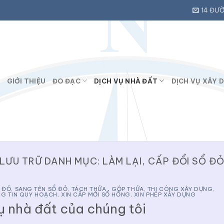
14 ĐƯỜ
GIỚI THIỆU
ĐO ĐẠC
DỊCH VỤ NHÀ ĐẤT
DỊCH VỤ XÂY 
LƯU TRỮ DANH MỤC:
LÀM LẠI, CẤP ĐỔI SỔ Đ
Ổ ĐỎ
,
SANG TÊN SỔ ĐỎ
,
TÁCH THỬA , GỘP THỬA
,
THI CÔNG XÂY DỰNG
,
NG TIN QUY HOẠCH
,
XIN CẤP MỚI SỔ HỒNG
,
XIN PHÉP XÂY DỰNG
ụ nhà đất của chúng tôi