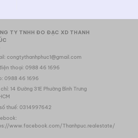
NG TY TNHH ĐO ĐẠC XD THANH
ÚC
il: congtythanhphuc1@gmail.com
điện thoại: 0988 46 1696
o: 0988 46 1696
 chỉ: 14 Đường 31E Phường Bình Trưng
 HCM
số thuế: 0314997642
ebook:
ps://www.facebook.com/Thanhpuc.realestate/