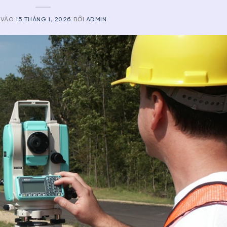
 VÀO
15 THÁNG 1, 2026
BỞI
ADMIN