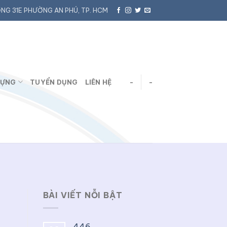
NG 31E PHƯỜNG AN PHÚ, TP. HCM
DỰNG
TUYỂN DỤNG
LIÊN HỆ
-
-
Ỏ
BÀI VIẾT NỖI BẬT
446