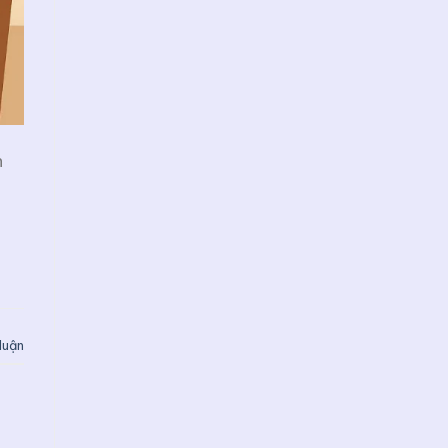
n
 luận