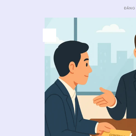
ĐĂNG
15
Th1