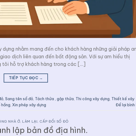
ây dựng nhằm mang đến cho khách hàng những giải pháp a
giao dịch liên quan đến bất động sản. Với sự am hiểu thị
 tôi hỗ trợ khách hàng trong các […]
TIẾP TỤC ĐỌC
→
đỏ
,
Sang tên sổ đỏ
,
Tách thửa , gộp thửa
,
Thi công xây dựng
,
Thiết kế xây
ổ hồng
,
Xin phép xây dựng
Để lại bình
ÔNG NHÀ Ở
,
LÀM LẠI, CẤP ĐỔI SỔ ĐỎ
nh lập bản đồ địa hình.