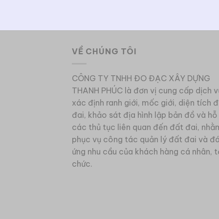
VỀ CHÚNG TÔI
CÔNG TY TNHH ĐO ĐẠC XÂY DỰNG
THANH PHÚC là đơn vị cung cấp dịch v
xác định ranh giới, mốc giới, diện tích 
đai, khảo sát địa hình lập bản đồ và hỗ
các thủ tục liên quan đến đất đai, nhằ
phục vụ công tác quản lý đất đai và đ
ứng nhu cầu của khách hàng cá nhân, t
chức.