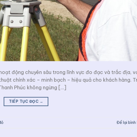
hoạt động chuyên sâu trong lĩnh vực đo đạc và trắc địa, v
huật chính xác – minh bạch – hiệu quả cho khách hàng. Tr
, Thanh Phúc không ngừng […]
TIẾP TỤC ĐỌC
→
đỏ
Để lại bình