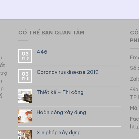
CÓ THỂ BẠN QUAN TÂM
CÔ
PH
446
03
ụ
Ema
Th8
đất
Số 
Coronavirus disease 2019
 trợ
03
Zal
Th8
m
áp
Địa
Thiết kế – Thi công
ổ
TP
Mã 
Hoàn công xây dựng
Fac
htt
Xin phép xây dựng